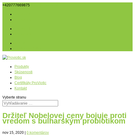
+420777669875
info@proviotic.sk
Facebook
Instagram
Facebook
Instagram
Kontakt
Česká republika
Produkty
Skúsenosti
Blog
Certifikáty ProViotic
Kontakt
Vyberte stranu
Držiteľ Nobelovej ceny bojuje proti
vredom s bulharským probiotikom
nov 15, 2020
|
0 komentárov