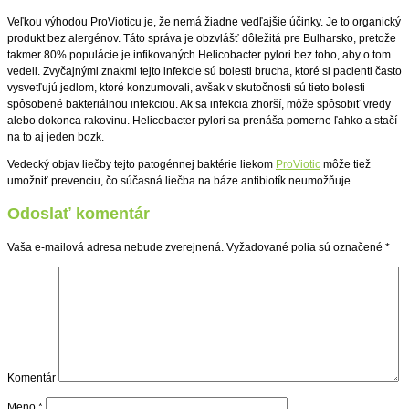
Veľkou výhodou ProVioticu je, že nemá žiadne vedľajšie účinky. Je to organický
produkt bez alergénov. Táto správa je obzvlášť dôležitá pre Bulharsko, pretože
takmer 80% populácie je infikovaných Helicobacter pylori bez toho, aby o tom
vedeli. Zvyčajnými znakmi tejto infekcie sú bolesti brucha, ktoré si pacienti často
vysvetľujú jedlom, ktoré konzumovali, avšak v skutočnosti sú tieto bolesti
spôsobené bakteriálnou infekciou. Ak sa infekcia zhorší, môže spôsobiť vredy
alebo dokonca rakovinu. Helicobacter pylori sa prenáša pomerne ľahko a stačí
na to aj jeden bozk.
Vedecký objav liečby tejto patogénnej baktérie liekom
ProViotic
môže tiež
umožniť prevenciu, čo súčasná liečba na báze antibiotík neumožňuje.
Odoslať komentár
Vaša e-mailová adresa nebude zverejnená.
Vyžadované polia sú označené
*
Komentár
Meno
*