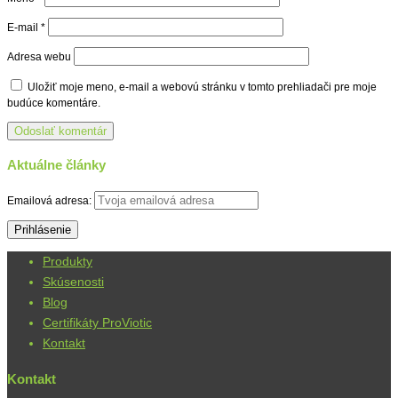
E-mail
*
Adresa webu
Uložiť moje meno, e-mail a webovú stránku v tomto prehliadači pre moje
budúce komentáre.
Aktuálne články
Emailová adresa:
Produkty
Skúsenosti
Blog
Certifikáty ProViotic
Kontakt
Kontakt