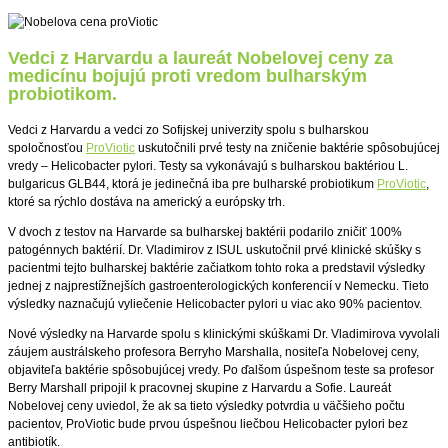
Vedci z Harvardu a laureát Nobelovej ceny za
medicínu bojujú proti vredom bulharským
probiotikom.
Vedci z Harvardu a vedci zo Sofijskej univerzity spolu s bulharskou
spoločnosťou
ProViotic
uskutočnili prvé testy na zničenie baktérie spôsobujúcej
vredy – Helicobacter pylori. Testy sa vykonávajú s bulharskou baktériou L.
bulgaricus GLB44, ktorá je jedinečná iba pre bulharské probiotikum
ProViotic
,
ktoré sa rýchlo dostáva na americký a európsky trh.
V dvoch z testov na Harvarde sa bulharskej baktérii podarilo zničiť 100%
patogénnych baktérií. Dr. Vladimirov z ISUL uskutočnil prvé klinické skúšky s
pacientmi tejto bulharskej baktérie začiatkom tohto roka a predstavil výsledky
jednej z najprestížnejších gastroenterologických konferencií v Nemecku. Tieto
výsledky naznačujú vyliečenie Helicobacter pylori u viac ako 90% pacientov.
Nové výsledky na Harvarde spolu s klinickými skúškami Dr. Vladimirova vyvolali
záujem austrálskeho profesora Berryho Marshalla, nositeľa Nobelovej ceny,
objaviteľa baktérie spôsobujúcej vredy. Po ďalšom úspešnom teste sa profesor
Berry Marshall pripojil k pracovnej skupine z Harvardu a Sofie. Laureát
Nobelovej ceny uviedol, že ak sa tieto výsledky potvrdia u väčšieho počtu
pacientov, ProViotic bude prvou úspešnou liečbou Helicobacter pylori bez
antibiotík.